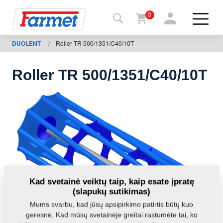
0
DUOLENT
/
Roller TR 500/1351/C40/10T
Grįžti į
svetainę
Roller TR 500/1351/C40/10T
Farmet
parduotuvė
Mano
mašinos
Parsisiųsti
Kad svetainė veiktų taip, kaip esate įpratę
(slapukų sutikimas)
Kontaktai
Mums svarbu, kad jūsų apsipirkimo patirtis būtų kuo
geresnė. Kad mūsų svetainėje greitai rastumėte tai, ko