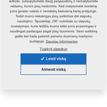
ieškote, sutaupytumėte daug paspaudimų ir nematytumėte
reklamų, kurios jūsų nedomina. Kad matytumėte svetainę
jums įprastu vaizdu ir nereikėtų kiekvieną kartą prisijungti.
Todėl mums reikalingas jūsų sutikimas dėl slapukų
naudojimo. Spustelėję „OK“ sutinkate su slapukų
nustatymais, kurie leidžia mums teikti jums prasmingas ir
naudingas paslaugas pagal jūsų duomenis. Savo sutikimą
Produkto kodas:
3001714
galite bet kada pakeisti asmens duomenų tvarkymo
puslapyje.
Daugiau informacijos
Šią dalį galite naudoti ir šioms mašinoms:
Tvarkyti slapukus
GX
DUOLENT
Leisti viską
Masė:
101,4870 Kg
Atmesti viską