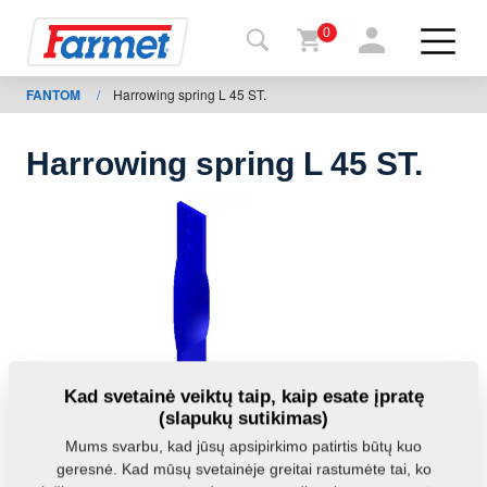
0
FANTOM
/
Harrowing spring L 45 ST.
Grįžti į
svetainę
Harrowing spring L 45 ST.
Farmet
parduotuvė
Mano
mašinos
Parsisiųsti
Kad svetainė veiktų taip, kaip esate įpratę
(slapukų sutikimas)
Kontaktai
Mums svarbu, kad jūsų apsipirkimo patirtis būtų kuo
geresnė. Kad mūsų svetainėje greitai rastumėte tai, ko