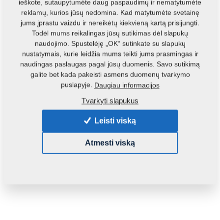
ieškote, sutaupytumėte daug paspaudimų ir nematytumėte
reklamų, kurios jūsų nedomina. Kad matytumėte svetainę
jums įprastu vaizdu ir nereikėtų kiekvieną kartą prisijungti.
Todėl mums reikalingas jūsų sutikimas dėl slapukų
naudojimo. Spustelėję „OK“ sutinkate su slapukų
nustatymais, kurie leidžia mums teikti jums prasmingas ir
naudingas paslaugas pagal jūsų duomenis. Savo sutikimą
Produkto kodas:
4006838
galite bet kada pakeisti asmens duomenų tvarkymo
puslapyje.
Daugiau informacijos
Šią dalį galite naudoti ir šioms mašinoms:
Tvarkyti slapukus
FANTOM
Leisti viską
Masė:
3,0190 Kg
Atmesti viską