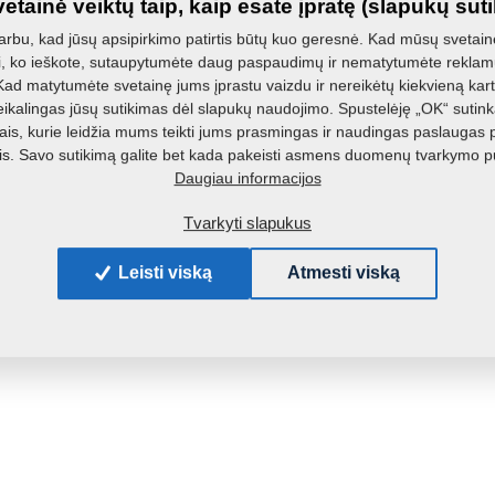
etainė veiktų taip, kaip esate įpratę (slapukų sut
Masė:
bu, kad jūsų apsipirkimo patirtis būtų kuo geresnė. Kad mūsų svetainė
i, ko ieškote, sutaupytumėte daug paspaudimų ir nematytumėte reklamų
d matytumėte svetainę jums įprastu vaizdu ir nereikėtų kiekvieną kartą
ikalingas jūsų sutikimas dėl slapukų naudojimo. Spustelėję „OK“ sutink
is, kurie leidžia mums teikti jums prasmingas ir naudingas paslaugas 
. Savo sutikimą galite bet kada pakeisti asmens duomenų tvarkymo p
Daugiau informacijos
Tvarkyti slapukus
Leisti viską
Atmesti viską