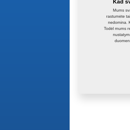
Kad sv
Mums svar
rastumėte ta
nedomina. Ka
Todėl mums re
nustatyma
duomenis