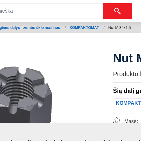
ginės dalys - žemės ūkio mašinos
/
KOMPAKTOMAT
/
Nut M 39x1,5
Nut 
Produkto 
Šią dalį 
KOMPAK
Masė: