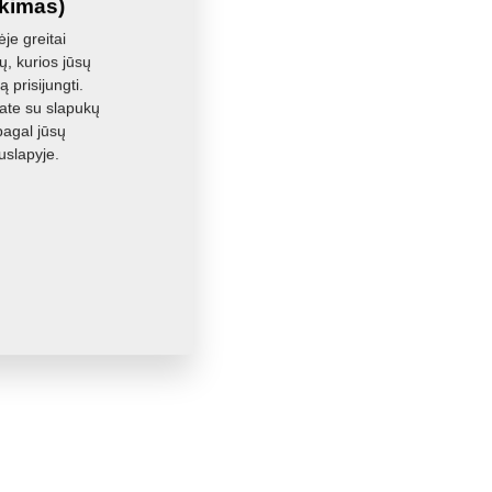
ikimas)
je greitai
, kurios jūsų
 prisijungti.
ate su slapukų
pagal jūsų
uslapyje.