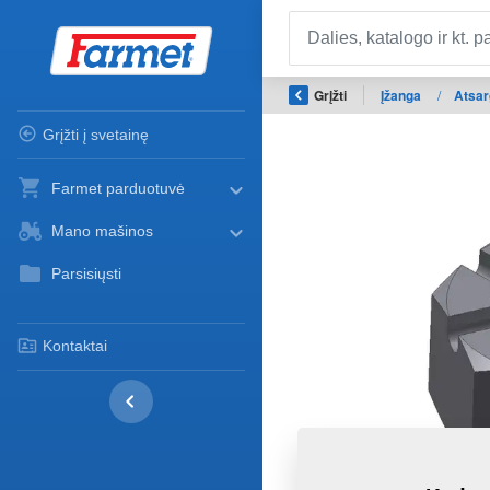
Grįžti
Įžanga
/
Atsar
Grįžti į svetainę
Farmet parduotuvė
Mano mašinos
Parsisiųsti
Kontaktai