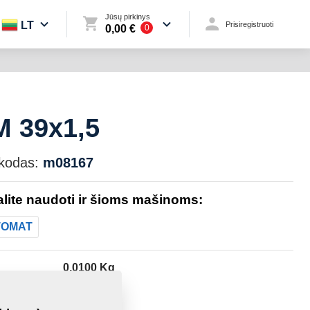
Jūsų pirkinys
LT
Prisiregistruoti
0,00 €
0
M 39x1,5
kodas:
m08167
galite naudoti ir šioms mašinoms:
TOMAT
0,0100 Kg