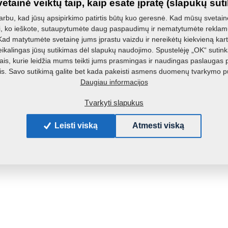
etainė veiktų taip, kaip esate įpratę (slapukų sut
bu, kad jūsų apsipirkimo patirtis būtų kuo geresnė. Kad mūsų svetainė
i, ko ieškote, sutaupytumėte daug paspaudimų ir nematytumėte reklamų
d matytumėte svetainę jums įprastu vaizdu ir nereikėtų kiekvieną kartą
ikalingas jūsų sutikimas dėl slapukų naudojimo. Spustelėję „OK“ sutink
is, kurie leidžia mums teikti jums prasmingas ir naudingas paslaugas 
. Savo sutikimą galite bet kada pakeisti asmens duomenų tvarkymo p
Daugiau informacijos
Tvarkyti slapukus
Leisti viską
Atmesti viską