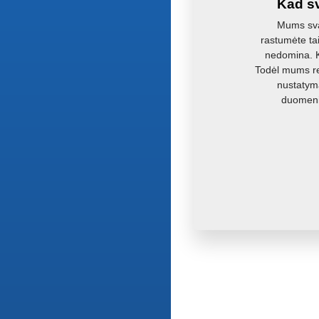
Kad sv
Mums svar
rastumėte ta
nedomina. Ka
Todėl mums re
nustatyma
duomenis