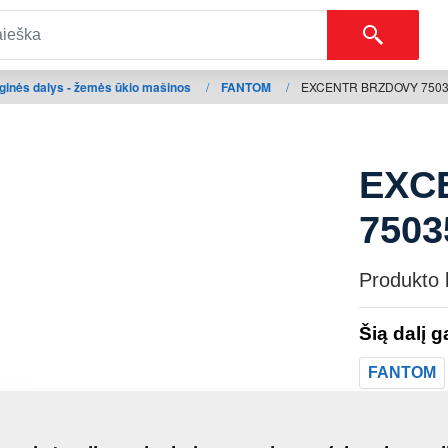
ginės dalys - žemės ūkio mašinos
/
FANTOM
/
EXCENTR BRZDOVY 7503
EXC
7503
Produkto 
Šią dalį 
FANTOM
Masė: