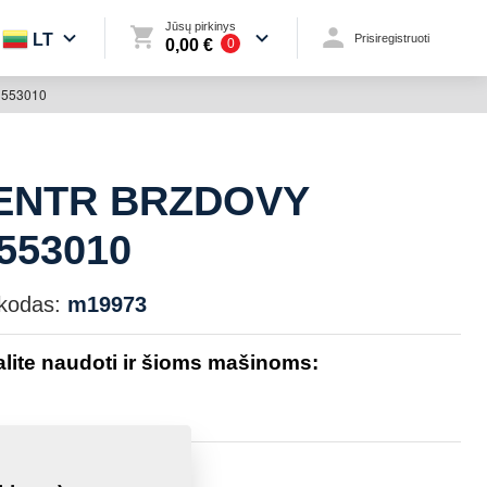
Jūsų pirkinys
LT
Prisiregistruoti
0,00 €
0
553010
ENTR BRZDOVY
553010
kodas:
m19973
galite naudoti ir šioms mašinoms:
6,6600 Kg