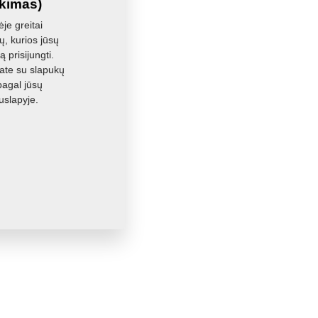
ikimas)
je greitai
, kurios jūsų
 prisijungti.
ate su slapukų
pagal jūsų
uslapyje.