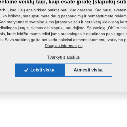
etainė veiktų taip, kaip esate įpratę (slapukų sut
bu, kad jūsų apsipirkimo patirtis būtų kuo geresnė. Kad mūsų svetainė
i, ko ieškote, sutaupytumėte daug paspaudimų ir nematytumėte reklamų
d matytumėte svetainę jums įprastu vaizdu ir nereikėtų kiekvieną kartą
ikalingas jūsų sutikimas dėl slapukų naudojimo. Spustelėję „OK“ sutink
is, kurie leidžia mums teikti jums prasmingas ir naudingas paslaugas 
. Savo sutikimą galite bet kada pakeisti asmens duomenų tvarkymo p
Daugiau informacijos
Tvarkyti slapukus
Leisti viską
Atmesti viską