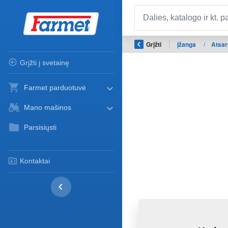
Grįžti
Įžanga
/
Atsar
Grįžti į svetainę
Farmet parduotuvė
Mano mašinos
Parsisiųsti
Kontaktai