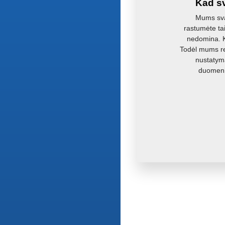
Kad sv
Mums svar
rastumėte ta
nedomina. Ka
Todėl mums re
nustatyma
duomenis