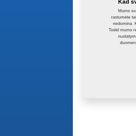
Kad sv
Mums svar
rastumėte ta
nedomina. Ka
Todėl mums re
nustatyma
duomenis