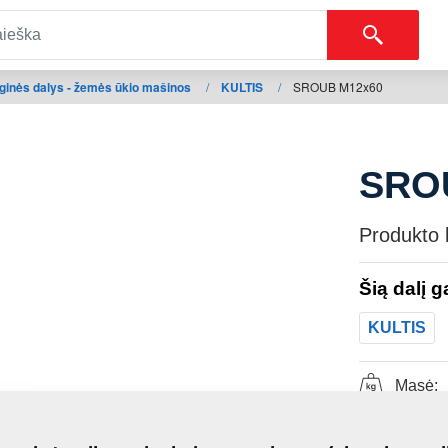
ginės dalys - žemės ūkio mašinos
/
KULTIS
/
SROUB M12x60
SRO
Produkto 
Šią dalį 
KULTIS
Masė: