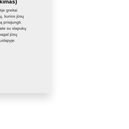
ikimas)
je greitai
, kurios jūsų
 prisijungti.
ate su slapukų
pagal jūsų
uslapyje.