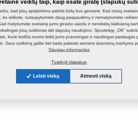
etainė veiktų taip, kaip esate įpratę (slapukų sut
bu, kad jūsų apsipirkimo patirtis būtų kuo geresnė. Kad mūsų svetainė
i, ko ieškote, sutaupytumėte daug paspaudimų ir nematytumėte reklamų
d matytumėte svetainę jums įprastu vaizdu ir nereikėtų kiekvieną kartą
ikalingas jūsų sutikimas dėl slapukų naudojimo. Spustelėję „OK“ sutink
is, kurie leidžia mums teikti jums prasmingas ir naudingas paslaugas 
. Savo sutikimą galite bet kada pakeisti asmens duomenų tvarkymo p
Daugiau informacijos
Tvarkyti slapukus
Leisti viską
Atmesti viską