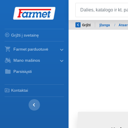
Grįžti
Įžanga
/
Atsar
Grįžti į svetainę
Farmet parduotuvė
Mano mašinos
Parsisiųsti
Kontaktai