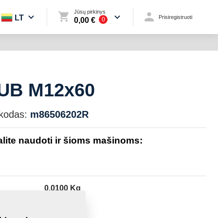
Jūsų pirkinys
LT
Prisiregistruoti
0,00 €
0
UB M12x60
kodas:
m86506202R
galite naudoti ir šioms mašinoms:
0,0100 Kg