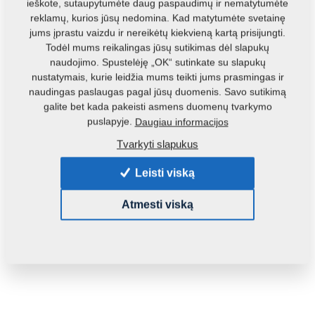
ieškote, sutaupytumėte daug paspaudimų ir nematytumėte
reklamų, kurios jūsų nedomina. Kad matytumėte svetainę
jums įprastu vaizdu ir nereikėtų kiekvieną kartą prisijungti.
Todėl mums reikalingas jūsų sutikimas dėl slapukų
naudojimo. Spustelėję „OK“ sutinkate su slapukų
nustatymais, kurie leidžia mums teikti jums prasmingas ir
naudingas paslaugas pagal jūsų duomenis. Savo sutikimą
Produkto kodas:
r00062
galite bet kada pakeisti asmens duomenų tvarkymo
puslapyje.
Daugiau informacijos
Turėjimas:
Tikrinti galimybę gauti
Tvarkyti slapukus
Masė:
0,6350 Kg
Leisti viską
61,43 €
Atmesti viską
pc.:
Į krepšelį
su PVM