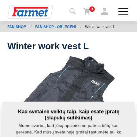
0
FAN SHOP
/
FAN SHOP - OBLECENI
/
Winter work vest L
Grįžti į
svetainę
Winter work vest L
Farmet
parduotuvė
Mano
mašinos
Parsisiųsti
Kad svetainė veiktų taip, kaip esate įpratę
(slapukų sutikimas)
Kontaktai
Mums svarbu, kad jūsų apsipirkimo patirtis būtų kuo
geresnė. Kad mūsų svetainėje greitai rastumėte tai, ko