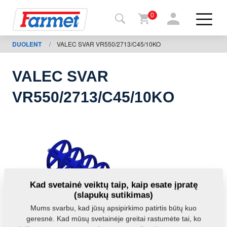
0
DUOLENT
/
VALEC SVAR VR550/2713/C45/10KO
Grįžti į
svetainę
VALEC SVAR
Farmet
VR550/2713/C45/10KO
parduotuvė
Mano
mašinos
Parsisiųsti
Kad svetainė veiktų taip, kaip esate įpratę
(slapukų sutikimas)
Kontaktai
Mums svarbu, kad jūsų apsipirkimo patirtis būtų kuo
geresnė. Kad mūsų svetainėje greitai rastumėte tai, ko