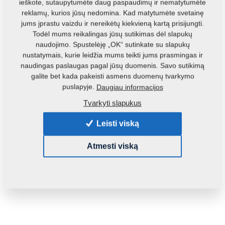
ieškote, sutaupytumėte daug paspaudimų ir nematytumėte
reklamų, kurios jūsų nedomina. Kad matytumėte svetainę
jums įprastu vaizdu ir nereikėtų kiekvieną kartą prisijungti.
Todėl mums reikalingas jūsų sutikimas dėl slapukų
naudojimo. Spustelėję „OK“ sutinkate su slapukų
nustatymais, kurie leidžia mums teikti jums prasmingas ir
naudingas paslaugas pagal jūsų duomenis. Savo sutikimą
galite bet kada pakeisti asmens duomenų tvarkymo
puslapyje.
Daugiau informacijos
Produkto kodas:
VZ00041963ND
Tvarkyti slapukus
Ankstesnis katalogo numeris:
VZ00025984
Leisti viską
Šią dalį galite naudoti ir šioms mašinoms:
Atmesti viską
DUOLENT
Masė:
199,7550 Kg