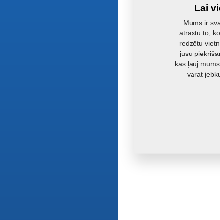
Lai v
Mums ir svar
atrastu to, k
redzētu vietn
jūsu piekriša
kas ļauj mums
varat jebk