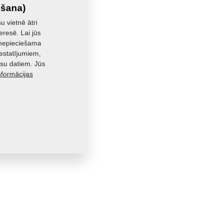
išana)
u vietnē ātri
eresē. Lai jūs
r nepieciešama
iestatījumiem,
su datiem. Jūs
nformācijas