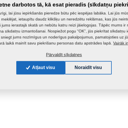
ietne darbotos tā, kā esat pieradis (sīkdatņu piekr
īgi, lai jūsu iepirkšanās pieredze būtu pēc iespējas labāka. Lai jūs mūs
o meklējat, ietaupītu daudz klikšķu un neredzētu reklāmas, kas jūs neint
i jums ierastajā skatā un nebūtu katru reizi jāielogojas. Tāpēc mums i
na sīkdatņu izmantošanai. Nospiežot pogu “OK”, jūs piekrītat sīkdatņu 
 sniegt jums nozīmīgus un noderīgus pakalpojumus, pamatojoties uz jū
Vairāk i
urā laikā mainīt savu piekrišanu personas datu apstrādes lapā.
Pārvaldīt sīkdatnes
Atļaut visu
Noraidīt visu