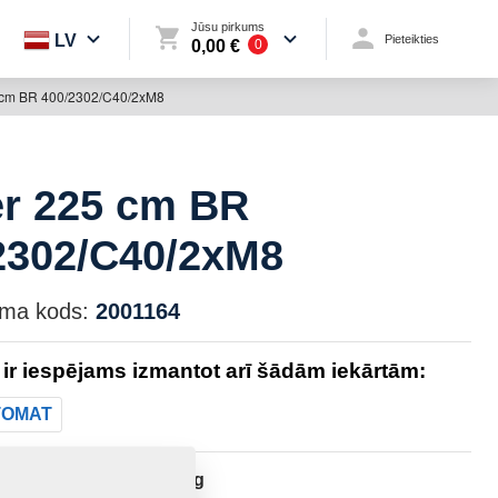
Jūsu pirkums
LV
Pieteikties
0,00 €
0
 cm BR 400/2302/C40/2xM8
er 225 cm BR
2302/C40/2xM8
uma kods:
2001164
 ir iespējams izmantot arī šādām iekārtām:
TOMAT
138,2290 Kg