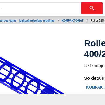
zerves daļas - lauksaimniecības mašīnas
/
KOMPAKTOMAT
/
Roller 225
Roll
400/
Izstrādāj
Šo detaļu
KOMPAK
Masa: