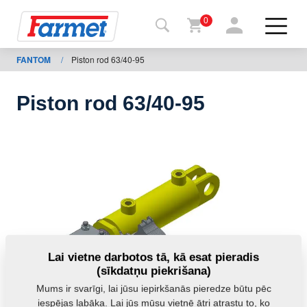
0
FANTOM
/
Piston rod 63/40-95
Atpakaļ
uz
tīmekļa
vietni
Piston rod 63/40-95
“Farmet
Shop”
Manas
iekārtas
Lejupielādei
Lai vietne darbotos tā, kā esat pieradis
(sīkdatņu piekrišana)
Mums ir svarīgi, lai jūsu iepirkšanās pieredze būtu pēc
ktinformācija
iespējas labāka. Lai jūs mūsu vietnē ātri atrastu to, ko