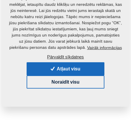
meklējat, ietaupītu daudz klikšķu un neredzētu reklāmas, kas
jūs neinteresē. Lai jūs redzētu vietni jums ierastajā skatā un
nebūtu katru reizi jāielogojas. Tāpēc mums ir nepieciešama
jūsu piekrišana sīkdatņu izmantošanai. Nospiežot pogu “OK”,
jūs piekrītat sīkdatņu iestatījumiem, kas ļauj mums sniegt
jums nozīmīgus un noderīgus pakalpojumus, pamatojoties
uz jūsu datiem. Jūs varat jebkurā laikā mainīt savu
Izstrādājuma kods:
4015781
piekrišanu personas datu apstrādes lapā.
Vairāk informācijas
Oriģinālais kataloga numurs:
4014231
Pārvaldīt sīkdatnes
Šo detaļu ir iespējams izmantot arī šādām iekārtām:
Atļaut visu
FANTOM
Noraidīt visu
Masa:
10,1020 Kg