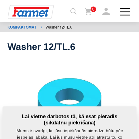
0
KOMPAKTOMAT
/
Washer 12/TL.6
Atpakaļ
uz
tīmekļa
vietni
Washer 12/TL.6
“Farmet
Shop”
Manas
iekārtas
Lejupielādei
Lai vietne darbotos tā, kā esat pieradis
(sīkdatņu piekrišana)
Mums ir svarīgi, lai jūsu iepirkšanās pieredze būtu pēc
ktinformācija
iespējas labāka. Lai jūs mūsu vietnē ātri atrastu to, ko