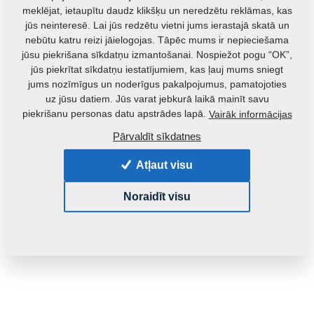
meklējat, ietaupītu daudz klikšķu un neredzētu reklāmas, kas
jūs neinteresē. Lai jūs redzētu vietni jums ierastajā skatā un
nebūtu katru reizi jāielogojas. Tāpēc mums ir nepieciešama
jūsu piekrišana sīkdatņu izmantošanai. Nospiežot pogu “OK”,
jūs piekrītat sīkdatņu iestatījumiem, kas ļauj mums sniegt
jums nozīmīgus un noderīgus pakalpojumus, pamatojoties
uz jūsu datiem. Jūs varat jebkurā laikā mainīt savu
Izstrādājuma kods:
8000734-40034
piekrišanu personas datu apstrādes lapā.
Vairāk informācijas
Šo detaļu ir iespējams izmantot arī šādām iekārtām:
Pārvaldīt sīkdatnes
KOMPAKTOMAT
Atļaut visu
Masa:
0,0240 Kg
Noraidīt visu