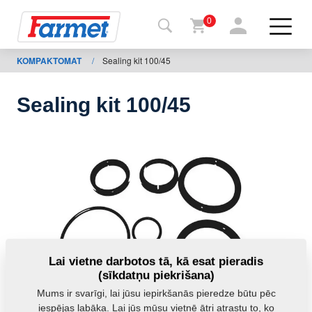
0
KOMPAKTOMAT
/
Sealing kit 100/45
Atpakaļ
uz
tīmekļa
vietni
Sealing kit 100/45
“Farmet
Shop”
Manas
iekārtas
Lejupielādei
Lai vietne darbotos tā, kā esat pieradis
(sīkdatņu piekrišana)
Mums ir svarīgi, lai jūsu iepirkšanās pieredze būtu pēc
ktinformācija
iespējas labāka. Lai jūs mūsu vietnē ātri atrastu to, ko