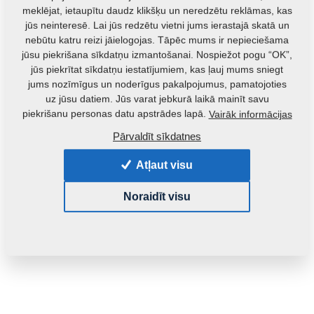
meklējat, ietaupītu daudz klikšķu un neredzētu reklāmas, kas
jūs neinteresē. Lai jūs redzētu vietni jums ierastajā skatā un
nebūtu katru reizi jāielogojas. Tāpēc mums ir nepieciešama
jūsu piekrišana sīkdatņu izmantošanai. Nospiežot pogu “OK”,
jūs piekrītat sīkdatņu iestatījumiem, kas ļauj mums sniegt
jums nozīmīgus un noderīgus pakalpojumus, pamatojoties
uz jūsu datiem. Jūs varat jebkurā laikā mainīt savu
Izstrādājuma kods:
m05504
piekrišanu personas datu apstrādes lapā.
Vairāk informācijas
Šo detaļu ir iespējams izmantot arī šādām iekārtām:
Pārvaldīt sīkdatnes
KOMPAKTOMAT
GX
Atļaut visu
Masa:
0,3000 Kg
Noraidīt visu