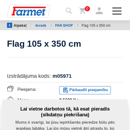
0
Atpakaļ
Ievads
/
FAN SHOP
/
Flag 105 x 350 cm
Atpakaļ
uz
tīmekļa
vietni
Flag 105 x 350 cm
“Farmet
Shop”
Izstrādājuma kods:
m05971
Manas
iekārtas
Pieejama:
Pārbaudīt pieejamību
Masa:
0,5600 Kg
Lejupielādei
Lai vietne darbotos tā, kā esat pieradis
(sīkdatņu piekrišana)
Mums ir svarīgi, lai jūsu iepirkšanās pieredze būtu pēc
ktinformācija
iespējas labāka. Lai jūs mūsu vietnē ātri atrastu to, ko