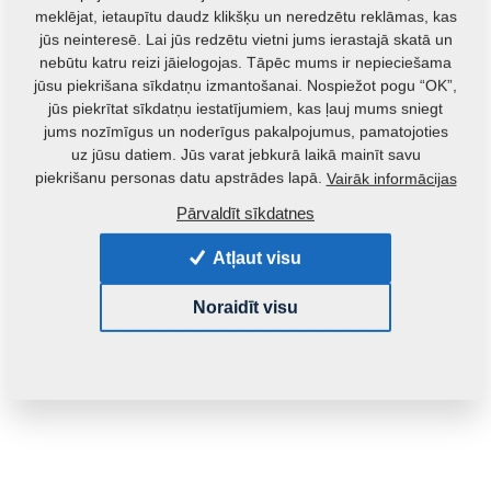
meklējat, ietaupītu daudz klikšķu un neredzētu reklāmas, kas
jūs neinteresē. Lai jūs redzētu vietni jums ierastajā skatā un
nebūtu katru reizi jāielogojas. Tāpēc mums ir nepieciešama
jūsu piekrišana sīkdatņu izmantošanai. Nospiežot pogu “OK”,
jūs piekrītat sīkdatņu iestatījumiem, kas ļauj mums sniegt
jums nozīmīgus un noderīgus pakalpojumus, pamatojoties
uz jūsu datiem. Jūs varat jebkurā laikā mainīt savu
piekrišanu personas datu apstrādes lapā.
Vairāk informācijas
Pārvaldīt sīkdatnes
Atļaut visu
Noraidīt visu