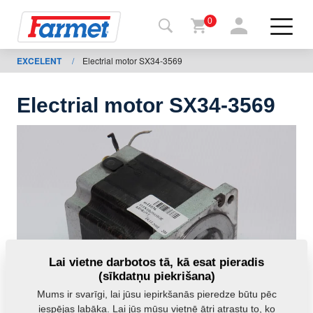
0
EXCELENT
/
Electrial motor SX34-3569
Atpakaļ
uz
tīmekļa
vietni
Electrial motor SX34-3569
“Farmet
Shop”
Manas
iekārtas
Lejupielādei
Lai vietne darbotos tā, kā esat pieradis
(sīkdatņu piekrišana)
Mums ir svarīgi, lai jūsu iepirkšanās pieredze būtu pēc
ktinformācija
iespējas labāka. Lai jūs mūsu vietnē ātri atrastu to, ko