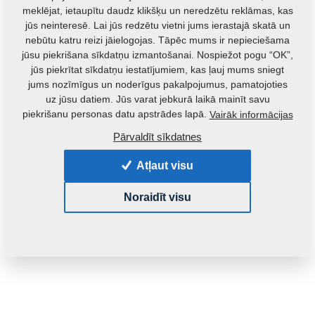
meklējat, ietaupītu daudz klikšķu un neredzētu reklāmas, kas
jūs neinteresē. Lai jūs redzētu vietni jums ierastajā skatā un
nebūtu katru reizi jāielogojas. Tāpēc mums ir nepieciešama
jūsu piekrišana sīkdatņu izmantošanai. Nospiežot pogu “OK”,
jūs piekrītat sīkdatņu iestatījumiem, kas ļauj mums sniegt
SALE
jums nozīmīgus un noderīgus pakalpojumus, pamatojoties
uz jūsu datiem. Jūs varat jebkurā laikā mainīt savu
piekrišanu personas datu apstrādes lapā.
Vairāk informācijas
Izstrādājuma kods:
m11036
Pārvaldīt sīkdatnes
Šo detaļu ir iespējams izmantot arī šādām iekārtām:
Atļaut visu
EXCELENT
Noraidīt visu
Masa:
1,2000 Kg