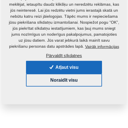
meklējat, ietaupītu daudz klikšķu un neredzētu reklāmas, kas
jūs neinteresē. Lai jūs redzētu vietni jums ierastajā skatā un
nebūtu katru reizi jāielogojas. Tāpēc mums ir nepieciešama
jūsu piekrišana sīkdatņu izmantošanai. Nospiežot pogu “OK”,
jūs piekrītat sīkdatņu iestatījumiem, kas ļauj mums sniegt
jums nozīmīgus un noderīgus pakalpojumus, pamatojoties
uz jūsu datiem. Jūs varat jebkurā laikā mainīt savu
Izstrādājuma kods:
m16160
piekrišanu personas datu apstrādes lapā.
Vairāk informācijas
Oriģinālais kataloga numurs:
m13949
Pārvaldīt sīkdatnes
Šo detaļu ir iespējams izmantot arī šādām iekārtām:
Atļaut visu
KOMPAKTOMAT
Noraidīt visu
Masa:
0,8690 Kg