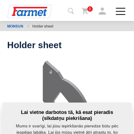
0
MONSUN
/
Holder sheet
Atpakaļ
uz
tīmekļa
vietni
Holder sheet
“Farmet
Shop”
Manas
iekārtas
Lejupielādei
Lai vietne darbotos tā, kā esat pieradis
(sīkdatņu piekrišana)
Mums ir svarīgi, lai jūsu iepirkšanās pieredze būtu pēc
ktinformācija
iespējas labāka. Lai jūs mūsu vietnē ātri atrastu to, ko