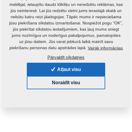
meklējat, ietaupītu daudz klikšķu un neredzētu reklāmas, kas
jūs neinteresē. Lai jūs redzētu vietni jums ierastajā skatā un
nebūtu katru reizi jāielogojas. Tāpēc mums ir nepieciešama
jūsu piekrišana sīkdatņu izmantošanai. Nospiežot pogu “OK”,
jūs piekrītat sīkdatņu iestatījumiem, kas ļauj mums sniegt
jums nozīmīgus un noderīgus pakalpojumus, pamatojoties
uz jūsu datiem. Jūs varat jebkurā laikā mainīt savu
Izstrādājuma kods:
m81230104-235
piekrišanu personas datu apstrādes lapā.
Vairāk informācijas
Šo detaļu ir iespējams izmantot arī šādām iekārtām:
Pārvaldīt sīkdatnes
MONSUN
Atļaut visu
Masa:
0,1600 Kg
Noraidīt visu