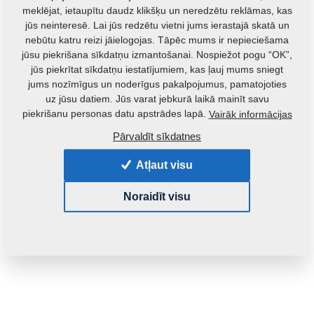
meklējat, ietaupītu daudz klikšķu un neredzētu reklāmas, kas
jūs neinteresē. Lai jūs redzētu vietni jums ierastajā skatā un
nebūtu katru reizi jāielogojas. Tāpēc mums ir nepieciešama
jūsu piekrišana sīkdatņu izmantošanai. Nospiežot pogu “OK”,
jūs piekrītat sīkdatņu iestatījumiem, kas ļauj mums sniegt
jums nozīmīgus un noderīgus pakalpojumus, pamatojoties
uz jūsu datiem. Jūs varat jebkurā laikā mainīt savu
piekrišanu personas datu apstrādes lapā.
Vairāk informācijas
Izstrādājuma kods:
VZ00014132
Pārvaldīt sīkdatnes
Oriģinālais kataloga numurs:
4009332
Atļaut visu
Šo detaļu ir iespējams izmantot arī šādām iekārtām:
Noraidīt visu
KOMPAKTOMAT
Masa:
13,7520 Kg