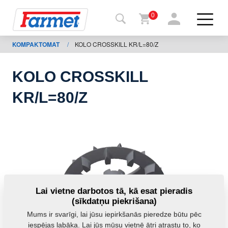
0
KOMPAKTOMAT
/
KOLO CROSSKILL KR/L=80/Z
Atpakaļ
uz
tīmekļa
vietni
KOLO CROSSKILL
“Farmet
KR/L=80/Z
Shop”
Manas
iekārtas
Lejupielādei
Lai vietne darbotos tā, kā esat pieradis
(sīkdatņu piekrišana)
Mums ir svarīgi, lai jūsu iepirkšanās pieredze būtu pēc
ktinformācija
iespējas labāka. Lai jūs mūsu vietnē ātri atrastu to, ko