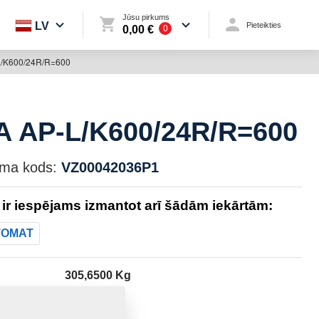
Jūsu pirkums
LV
Pieteikties
0,00 €
0
/K600/24R/R=600
 AP-L/K600/24R/R=600
uma kods:
VZ00042036P1
 ir iespējams izmantot arī šādām iekārtām:
TOMAT
305,6500 Kg