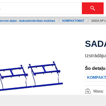
zerves daļas - lauksaimniecības mašīnas
/
KOMPAKTOMAT
/
SADA AP-L
SADA
Izstrādāj
Šo detaļu
KOMPAK
Masa: