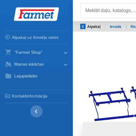
Atpakaļ
Ievads
/
Re
Atpakaļ uz tīmekļa vietni
“Farmet Shop”
Manas iekārtas
Lejupielādei
Kontaktinformācija