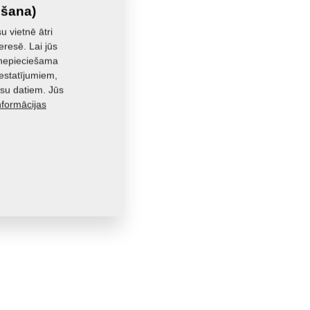
išana)
u vietnē ātri
eresē. Lai jūs
r nepieciešama
iestatījumiem,
su datiem. Jūs
nformācijas