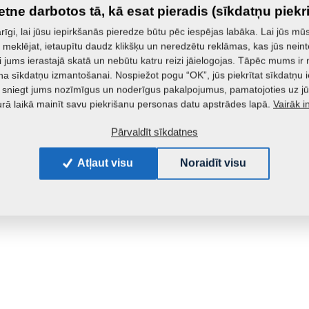
ietne darbotos tā, kā esat pieradis (sīkdatņu piekr
īgi, lai jūsu iepirkšanās pieredze būtu pēc iespējas labāka. Lai jūs mūs
o meklējat, ietaupītu daudz klikšķu un neredzētu reklāmas, kas jūs neint
i jums ierastajā skatā un nebūtu katru reizi jāielogojas. Tāpēc mums i
na sīkdatņu izmantošanai. Nospiežot pogu “OK”, jūs piekrītat sīkdatņu 
 sniegt jums nozīmīgus un noderīgus pakalpojumus, pamatojoties uz jū
Vairāk i
urā laikā mainīt savu piekrišanu personas datu apstrādes lapā.
Pārvaldīt sīkdatnes
Atļaut visu
Noraidīt visu