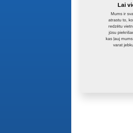
Lai v
Mums ir svar
atrastu to, k
redzētu vietn
jūsu piekriša
kas ļauj mums
varat jebk