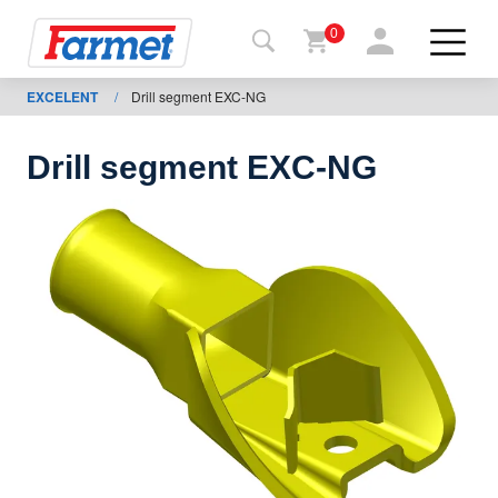
0
EXCELENT
/
Drill segment EXC-NG
Terug
naar de
website
Drill segment EXC-NG
Farmetshop
Machinetoestand
Om te
downloaden
ontacten