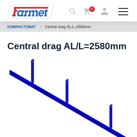
0
KOMPAKTOMAT
/
Central drag AL/L=2580mm
Terug
naar de
website
Central drag AL/L=2580mm
Farmetshop
Machinetoestand
Om te
downloaden
ontacten