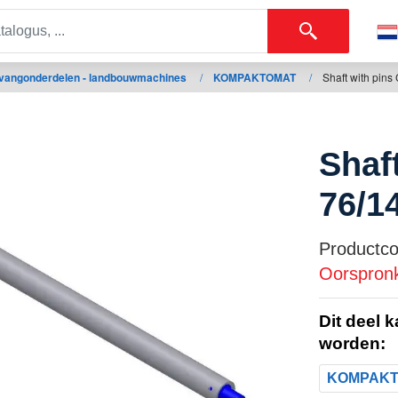
vangonderdelen - landbouwmachines
/
KOMPAKTOMAT
/
Shaft with pin
Shaf
76/1
Productco
Oorspronk
Dit deel 
worden:
KOMPAK