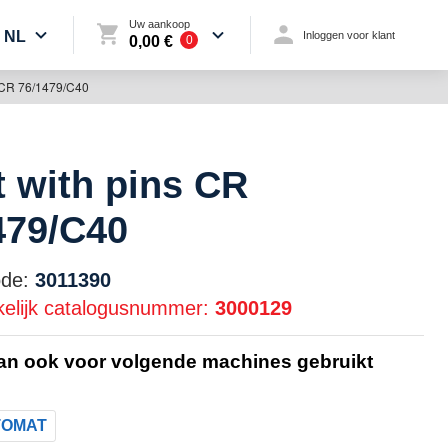
Uw aankoop
NL
Inloggen voor klant
0,00 €
0
s CR 76/1479/C40
t with pins CR
479/C40
de:
3011390
elijk catalogusnummer:
3000129
kan ook voor volgende machines gebruikt
TOMAT