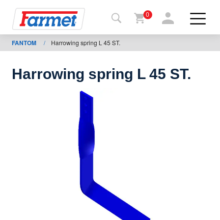
0
FANTOM
/
Harrowing spring L 45 ST.
Terug
naar de
website
Harrowing spring L 45 ST.
Farmetshop
Machinetoestand
Om te
downloaden
ontacten