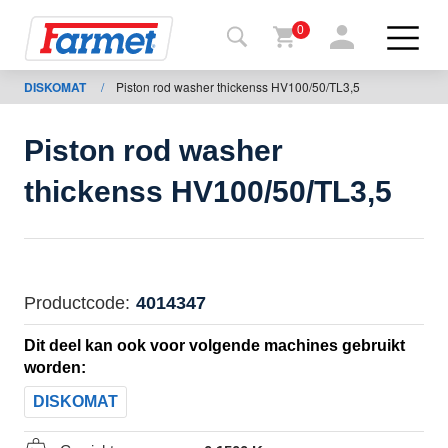
0
DISKOMAT
/
Piston rod washer thickenss HV100/50/TL3,5
Terug
naar de
website
Piston rod washer
Farmetshop
thickenss HV100/50/TL3,5
Machinetoestand
Om te
Productcode:
4014347
downloaden
Dit deel kan ook voor volgende machines gebruikt
worden:
ontacten
DISKOMAT