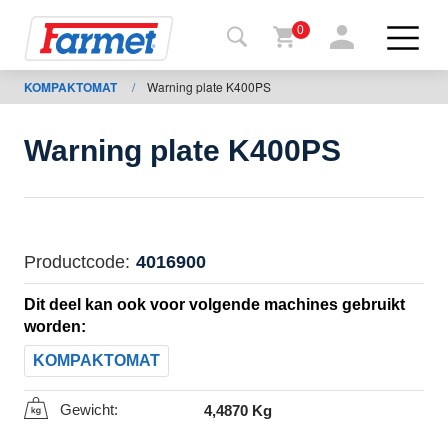
0
KOMPAKTOMAT
/
Warning plate K400PS
Terug
naar de
website
Warning plate K400PS
Farmetshop
Machinetoestand
Productcode:
4016900
Om te
Dit deel kan ook voor volgende machines gebruikt
downloaden
worden:
KOMPAKTOMAT
ontacten
Gewicht:
4,4870 Kg