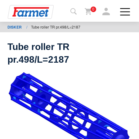
0
DISKER
/
Tube roller TR pr.498/L=2187
Terug
naar de
website
Tube roller TR
Farmetshop
pr.498/L=2187
Machinetoestand
Om te
downloaden
ontacten