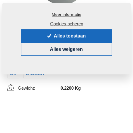
Meer informatie
Cookies beheren
Alles toestaan
Productcode:
m03222
Alles weigeren
Dit deel kan ook voor volgende machines gebruikt
worden:
GX
DIGGER
Gewicht:
0,2200 Kg