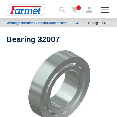
0
Vervangonderdelen - landbouwmachines
/
GX
/
Bearing 32007
Terug
naar de
website
Bearing 32007
Farmetshop
Machinetoestand
Om te
downloaden
ontacten