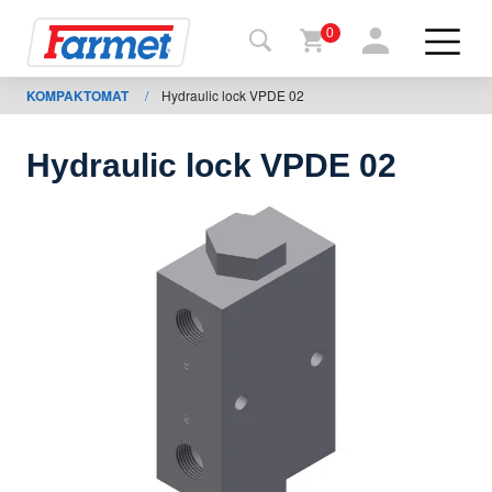
0
KOMPAKTOMAT
/
Hydraulic lock VPDE 02
Terug
naar de
website
Hydraulic lock VPDE 02
Farmetshop
Machinetoestand
Om te
downloaden
ontacten