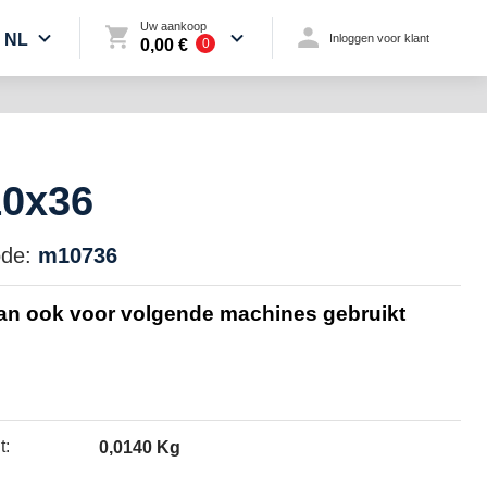
Uw aankoop
NL
Inloggen voor klant
0,00 €
0
10x36
de:
m10736
kan ook voor volgende machines gebruikt
t:
0,0140 Kg