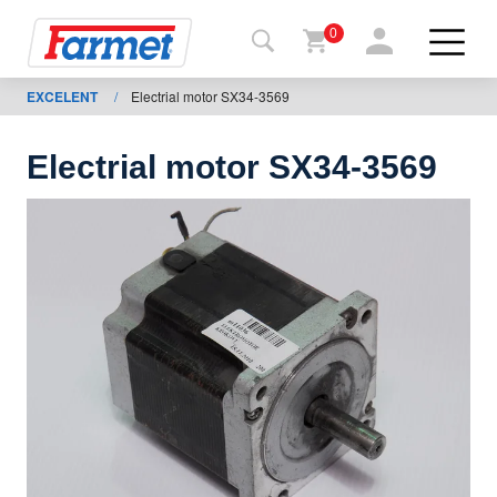
0
EXCELENT
/
Electrial motor SX34-3569
Terug
naar de
website
Electrial motor SX34-3569
Farmetshop
Machinetoestand
Om te
downloaden
ontacten