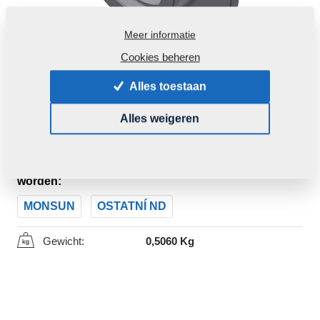
Meer informatie
Cookies beheren
Alles toestaan
Alles weigeren
Productcode:
m81180906-039
Dit deel kan ook voor volgende machines gebruikt
worden:
MONSUN
OSTATNÍ ND
Gewicht:
0,5060 Kg