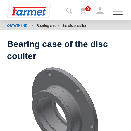
0
OSTATNÍ ND
/
Bearing case of the disc coulter
Terug
naar de
website
Bearing case of the disc
Farmetshop
coulter
Machinetoestand
Om te
downloaden
ontacten