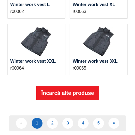
Winter work vest L
Winter work vest XL
r00062
r00063
Winter work vest XXL
Winter work vest 3XL
r00064
r00065
Încarcă alte produse
«
1
2
3
4
5
»