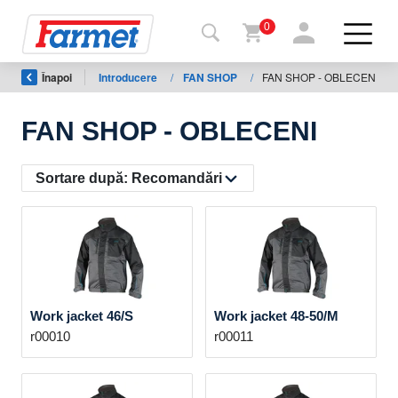
0
Înapoi
Introducere
/
FAN SHOP
/
FAN SHOP - OBLECENI
Înapoi
la
web
FAN SHOP - OBLECENI
Farmet
shop
Sortare după:
Recomandări
Utilajele
mele
De
Work jacket 46/S
Work jacket 48-50/M
descărcat
r00010
r00011
Contacte