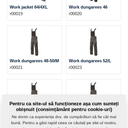
Work jacket 64/4XL
Work dungarees 46
r00019
r00020
Work dungarees 48-50/M
Work dungarees 52/L
r00021
r00023
Pentru ca site-ul să funcționeze așa cum sunteți
obișnuit (consimțământ pentru cookie-uri)
Work dungarees 54-
Work dungarees 58
Ne dorim ca experiența dvs. de cumpărături să fie cât mai
56/XL
r00026
bună. Pentru a găsi rapid ceea ce căutați pe site-ul nostru,
r00024