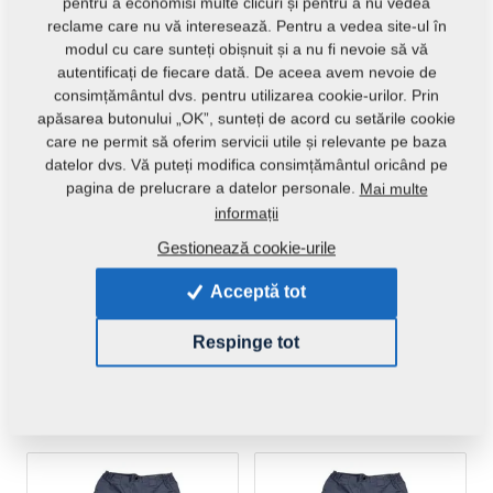
pentru a economisi multe clicuri și pentru a nu vedea
reclame care nu vă interesează. Pentru a vedea site-ul în
modul cu care sunteți obișnuit și a nu fi nevoie să vă
autentificați de fiecare dată. De aceea avem nevoie de
consimțământul dvs. pentru utilizarea cookie-urilor. Prin
apăsarea butonului „OK”, sunteți de acord cu setările cookie
care ne permit să oferim servicii utile și relevante pe baza
datelor dvs. Vă puteți modifica consimțământul oricând pe
Work shorts 46
Work shorts 48
pagina de prelucrare a datelor personale.
Mai multe
r00040
r00041
informații
Gestionează cookie-urile
Acceptă tot
Respinge tot
Work shorts 50
Work shorts 52
r00042
r00043