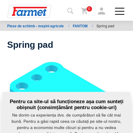
0
Piese de schimb - mașini agricole
/
FANTOM
/
Spring pad
Înapoi
la
web
Spring pad
Farmet
shop
Utilajele
mele
De
Pentru ca site-ul să funcționeze așa cum sunteți
obișnuit (consimțământ pentru cookie-uri)
descărcat
Ne dorim ca experiența dvs. de cumpărături să fie cât mai
bună. Pentru a găsi rapid ceea ce căutați pe site-ul nostru,
pentru a economisi multe clicuri și pentru a nu vedea
Contacte