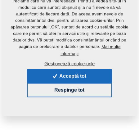
reclame care nu vă interesează. Pentru a vedea site-ul în
modul cu care sunteți obișnuit și a nu fi nevoie să vă
autentificați de fiecare dată. De aceea avem nevoie de
consimțământul dvs. pentru utilizarea cookie-urilor. Prin
apăsarea butonului „OK”, sunteți de acord cu setările cookie
care ne permit să oferim servicii utile și relevante pe baza
datelor dvs. Vă puteți modifica consimțământul oricând pe
Introdu produs:
4005996
pagina de prelucrare a datelor personale.
Mai multe
informații
Această piesă se poate utiliza și pentru următoare
Gestionează cookie-urile
utilaje:
Acceptă tot
FANTOM
Respinge tot
Greutate:
0,9360 Kg