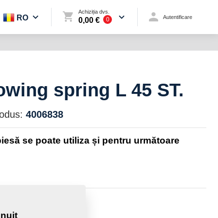
Achiziția dvs.
RO
Autentificare
0,00 €
0
owing spring L 45 ST.
rodus:
4006838
iesă se poate utiliza și pentru următoare
e:
3,0190 Kg
nuit