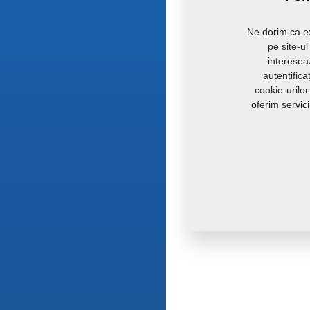
Ne dorim ca ex
pe site-u
intereseaz
autentific
cookie-urilo
oferim servic