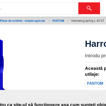
Piese de schimb - mașini agricole
/
FANTOM
/
Harrowing spring L 45 ST.
Harr
Introdu p
Această p
utilaje:
FANTOM
Greutat
tru ca site-ul să funcționeze așa cum sunteți obiș