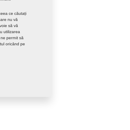
ceea ce căutați
care nu vă
evoie să vă
 utilizarea
 ne permit să
tul oricând pe