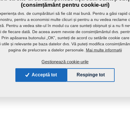
(consimțământ pentru cookie-uri)
periența dvs. de cumpărături să fie cât mai bună. Pentru a găsi rapid 
l nostru, pentru a economisi multe clicuri și pentru a nu vedea reclame 
ă. Pentru a vedea site-ul în modul cu care sunteți obișnuit și a nu fi n
ați de fiecare dată. De aceea avem nevoie de consimțământul dvs. pentru
r. Prin apăsarea butonului „OK”, sunteți de acord cu setările cookie care
ii utile și relevante pe baza datelor dvs. Vă puteți modifica consimțămân
Mai multe informații
pagina de prelucrare a datelor personale.
Gestionează cookie-urile
Acceptă tot
Respinge tot