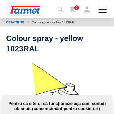
0
OSTATNÍ ND
/
Colour spray - yellow 1023RAL
Înapoi
la
web
Colour spray - yellow
Farmet
1023RAL
shop
Utilajele
mele
De
descărcat
Pentru ca site-ul să funcționeze așa cum sunteți
obișnuit (consimțământ pentru cookie-uri)
Contacte