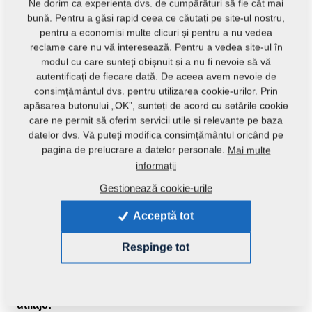
Ne dorim ca experiența dvs. de cumpărături să fie cât mai
bună. Pentru a găsi rapid ceea ce căutați pe site-ul nostru,
pentru a economisi multe clicuri și pentru a nu vedea
reclame care nu vă interesează. Pentru a vedea site-ul în
modul cu care sunteți obișnuit și a nu fi nevoie să vă
autentificați de fiecare dată. De aceea avem nevoie de
consimțământul dvs. pentru utilizarea cookie-urilor. Prin
apăsarea butonului „OK”, sunteți de acord cu setările cookie
care ne permit să oferim servicii utile și relevante pe baza
datelor dvs. Vă puteți modifica consimțământul oricând pe
pagina de prelucrare a datelor personale.
Mai multe
informații
Gestionează cookie-urile
Acceptă tot
Respinge tot
Introdu produs:
m00226
Această piesă se poate utiliza și pentru următoare
utilaje: