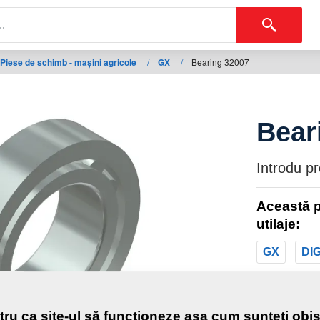
Piese de schimb - mașini agricole
/
GX
/
Bearing 32007
Bear
Introdu p
Această p
utilaje:
GX
DI
Greutat
tru ca site-ul să funcționeze așa cum sunteți obiș