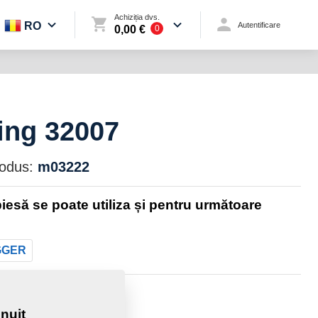
Achiziția dvs.
RO
Autentificare
0,00 €
0
ing 32007
rodus:
m03222
iesă se poate utiliza și pentru următoare
GGER
e:
0,2200 Kg
nuit