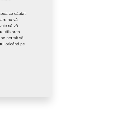
ceea ce căutați
care nu vă
evoie să vă
 utilizarea
 ne permit să
tul oricând pe