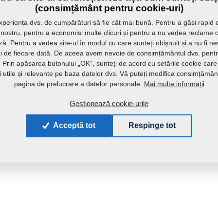
(consimțământ pentru cookie-uri)
periența dvs. de cumpărături să fie cât mai bună. Pentru a găsi rapid 
l nostru, pentru a economisi multe clicuri și pentru a nu vedea reclame 
ă. Pentru a vedea site-ul în modul cu care sunteți obișnuit și a nu fi n
ați de fiecare dată. De aceea avem nevoie de consimțământul dvs. pentru
r. Prin apăsarea butonului „OK”, sunteți de acord cu setările cookie care
ii utile și relevante pe baza datelor dvs. Vă puteți modifica consimțămân
Mai multe informații
pagina de prelucrare a datelor personale.
Gestionează cookie-urile
Acceptă tot
Respinge tot