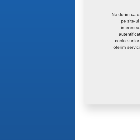
Ne dorim ca ex
pe site-u
intereseaz
autentific
cookie-urilo
oferim servic