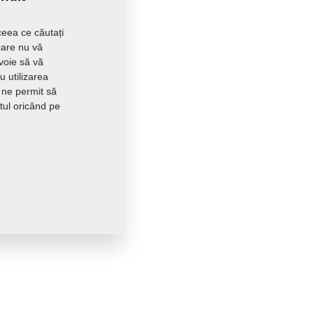
ceea ce căutați
care nu vă
evoie să vă
 utilizarea
 ne permit să
tul oricând pe