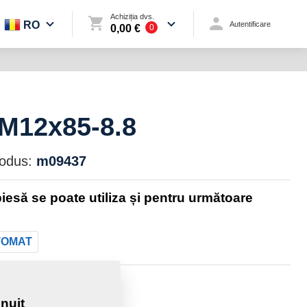
Achiziția dvs.
RO
Autentificare
0,00 €
0
 M12x85-8.8
rodus:
m09437
iesă se poate utiliza și pentru următoare
TOMAT
e:
0,0930 Kg
nuit