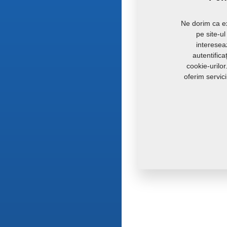
Ne dorim ca ex
pe site-u
intereseaz
autentific
cookie-urilo
oferim servic