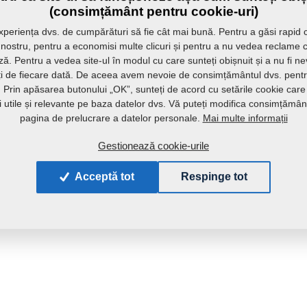
(consimțământ pentru cookie-uri)
periența dvs. de cumpărături să fie cât mai bună. Pentru a găsi rapid 
l nostru, pentru a economisi multe clicuri și pentru a nu vedea reclame 
ă. Pentru a vedea site-ul în modul cu care sunteți obișnuit și a nu fi n
ați de fiecare dată. De aceea avem nevoie de consimțământul dvs. pentru
r. Prin apăsarea butonului „OK”, sunteți de acord cu setările cookie care
ii utile și relevante pe baza datelor dvs. Vă puteți modifica consimțămân
Mai multe informații
pagina de prelucrare a datelor personale.
Gestionează cookie-urile
Acceptă tot
Respinge tot