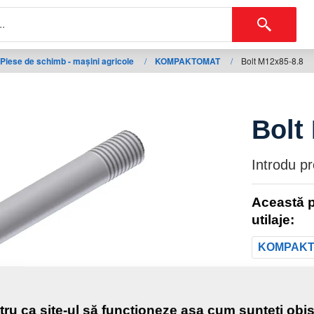
Piese de schimb - mașini agricole
/
KOMPAKTOMAT
/
Bolt M12x85-8.8
Bolt
Introdu p
Această p
utilaje:
KOMPAK
Greutat
tru ca site-ul să funcționeze așa cum sunteți obiș