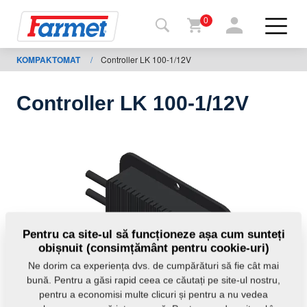
0
KOMPAKTOMAT
/
Controller LK 100-1/12V
Înapoi
la
web
Controller LK 100-1/12V
Farmet
shop
Utilajele
mele
De
Pentru ca site-ul să funcționeze așa cum sunteți
obișnuit (consimțământ pentru cookie-uri)
descărcat
Ne dorim ca experiența dvs. de cumpărături să fie cât mai
bună. Pentru a găsi rapid ceea ce căutați pe site-ul nostru,
pentru a economisi multe clicuri și pentru a nu vedea
Contacte