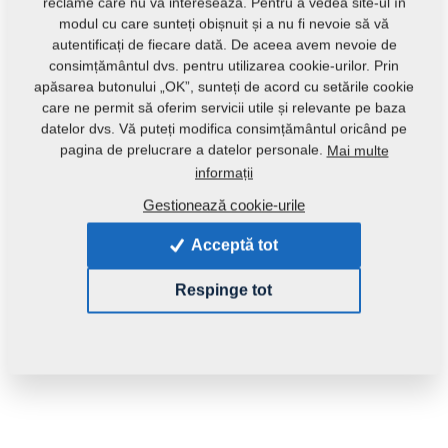
reclame care nu vă interesează. Pentru a vedea site-ul în
modul cu care sunteți obișnuit și a nu fi nevoie să vă
autentificați de fiecare dată. De aceea avem nevoie de
consimțământul dvs. pentru utilizarea cookie-urilor. Prin
apăsarea butonului „OK”, sunteți de acord cu setările cookie
care ne permit să oferim servicii utile și relevante pe baza
datelor dvs. Vă puteți modifica consimțământul oricând pe
Introdu produs:
m14163
pagina de prelucrare a datelor personale.
Mai multe
informații
Această piesă se poate utiliza și pentru următoare
Gestionează cookie-urile
utilaje:
Acceptă tot
KOMPAKTOMAT
Respinge tot
Greutate:
0,4000 Kg