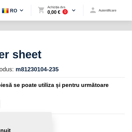
Achiziția dvs.
RO
Autentificare
0,00 €
0
er sheet
rodus:
m81230104-235
iesă se poate utiliza și pentru următoare
e:
0,1600 Kg
nuit