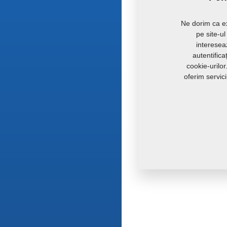
Ne dorim ca ex
pe site-u
intereseaz
autentific
cookie-urilo
oferim servic