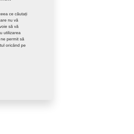
ceea ce căutați
care nu vă
evoie să vă
 utilizarea
 ne permit să
tul oricând pe