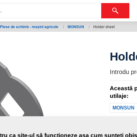
Piese de schimb - mașini agricole
/
MONSUN
/
Holder sheet
Hold
Introdu p
Această p
utilaje:
MONSUN
Greutat
tru ca site-ul să funcționeze așa cum sunteți obiș