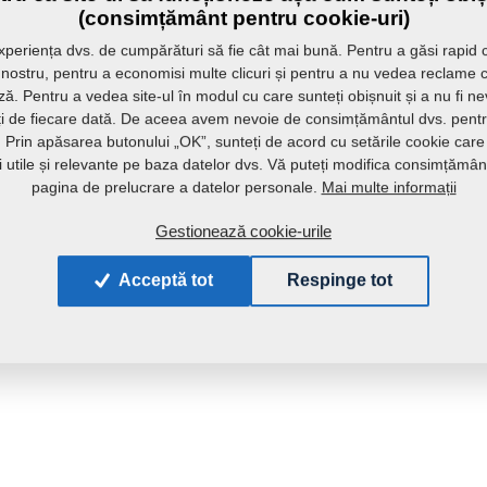
(consimțământ pentru cookie-uri)
periența dvs. de cumpărături să fie cât mai bună. Pentru a găsi rapid 
l nostru, pentru a economisi multe clicuri și pentru a nu vedea reclame 
ă. Pentru a vedea site-ul în modul cu care sunteți obișnuit și a nu fi n
ați de fiecare dată. De aceea avem nevoie de consimțământul dvs. pentru
r. Prin apăsarea butonului „OK”, sunteți de acord cu setările cookie care
ii utile și relevante pe baza datelor dvs. Vă puteți modifica consimțămân
Mai multe informații
pagina de prelucrare a datelor personale.
Gestionează cookie-urile
Acceptă tot
Respinge tot