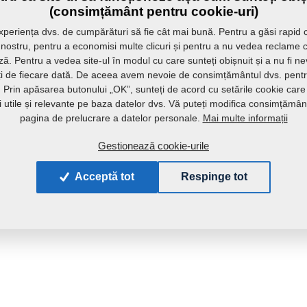
(consimțământ pentru cookie-uri)
periența dvs. de cumpărături să fie cât mai bună. Pentru a găsi rapid 
l nostru, pentru a economisi multe clicuri și pentru a nu vedea reclame 
ă. Pentru a vedea site-ul în modul cu care sunteți obișnuit și a nu fi n
ați de fiecare dată. De aceea avem nevoie de consimțământul dvs. pentru
r. Prin apăsarea butonului „OK”, sunteți de acord cu setările cookie care
ii utile și relevante pe baza datelor dvs. Vă puteți modifica consimțămân
Mai multe informații
pagina de prelucrare a datelor personale.
Gestionează cookie-urile
Acceptă tot
Respinge tot