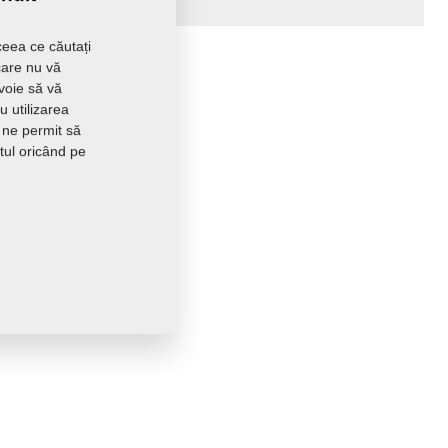
ceea ce căutați
care nu vă
evoie să vă
 utilizarea
 ne permit să
tul oricând pe