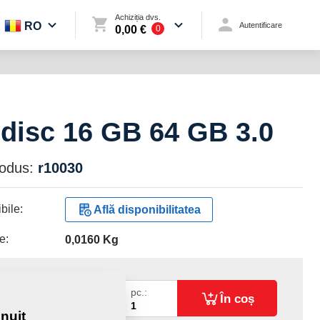
Achiziția dvs.
RO
Autentificare
0,00 €
0
disc 16 GB 64 GB 3.0
rodus:
r10030
bile:
Află disponibilitatea
e:
0,0160 Kg
26 €
pc.:
În coș
nuit