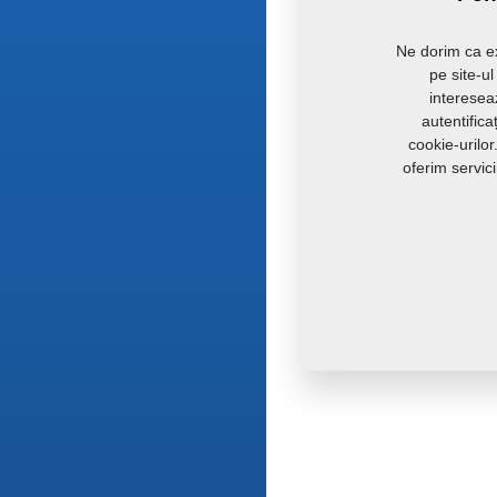
Ne dorim ca ex
pe site-u
intereseaz
autentific
cookie-urilo
oferim servic