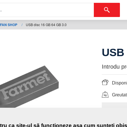
FAN SHOP
/
USB disc 16 GB 64 GB 3.0
USB 
Introdu p
Disponi
Greutat
13,
cu TVA
tru ca site-ul să funcționeze așa cum sunteți obiș