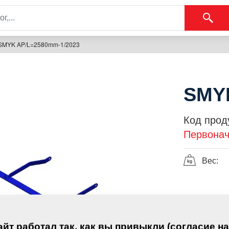
SMYK AP/L=2580mm-1/2023
SMYK
Код прод
Первонач
Вес:
йт работал так, как вы привыкли (согласие на