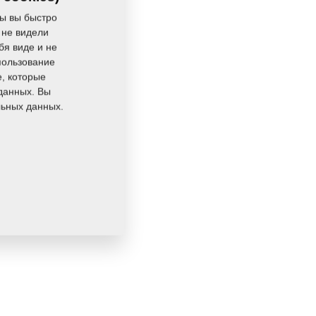
ы вы быстро
 не видели
бя виде и не
пользование
e, которые
данных. Вы
льных данных.