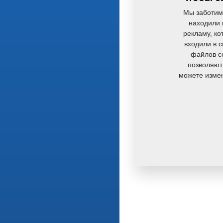
Мы заботим
находили 
рекламу, ко
входили в 
файлов co
позволяют
можете измен