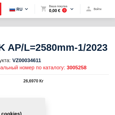
Ваша покупка
RU
Войти
0,00 €
0
 AP/L=2580mm-1/2023
укта:
VZ00034611
альный номер по каталогу:
3005258
26,6970 Кг
 cookies)