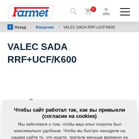
0
Назад
Введение
/
VALEC SADA RRF+UCF/K600
Назад
на
сайт
VALEC SADA
Фармет-
RRF+UCF/K600
шоп
Мои
машины
К
Чтобы сайт работал так, как вы привыкли
скачиванию
(согласие на cookies)
Мы заботимся о том, чтобы ваш опыт покупок был
максимально удобным. Чтобы вы быстро находили на
Контакты
нашем сайте то, что ищете, тратили меньше времени на