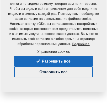
клики и не видели рекламу, которая вам не интересна.
Чтобы вы видели сайт в привычном для себя виде и не
входили в систему каждый раз. Поэтому нам необходимо
ваше согласие на использование файлов cookie.
Нажимая кнопку «ОК», вы соглашаетесь с настройками
cookie, которые позволяют нам предоставлять полезные
и значимые услуги на основе ваших данных. Вы можете
изменить своё согласие в любое время на странице
обработки персональных данных.
Подробнее
Код продукта:
VZ00077886
Первоначальный номер по каталогу:
Управление cookies
3011859
3009104
8000990-30104
8000990-
Разрешить всё
90008
Отклонить всё
Вес:
762,6670 Кг