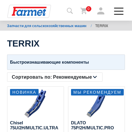
0
Запчасти для сельскохозяйственных машин
/
TERRIX
Назад
на
сайт
TERRIX
Фармет-
шоп
Быстроизнашивающие компоненты
Мои
Сортировать по:
Рекомендуемые
машины
НОВИНКА
МЫ РЕКОМЕНДУЕМ
К
скачиванию
Chisel
DLATO
75U/2H/MULTIC.ULTRA
75P/2H/MULTIC.PRO
Контакты