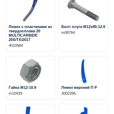
Лемех с пластинами из
Болт плуга M12x85-12.9
твердосплава 20
m08764
MULTICARBIDE
20S/TX/2017
4010984
Гайка M12-10.9
Лемех верхний П P
m10439
3002396