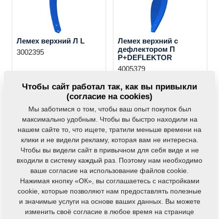
Лемех верхний Л L
Лемех верхний с
дефлектором П
3002395
P+DEFLEKTOR
4005379
Чтобы сайт работал так, как вы привыкли
(согласие на cookies)
Мы заботимся о том, чтобы ваш опыт покупок был
максимально удобным. Чтобы вы быстро находили на
нашем сайте то, что ищете, тратили меньше времени на
клики и не видели рекламу, которая вам не интересна.
Чтобы вы видели сайт в привычном для себя виде и не
Лемех верхний с
Крыло 100/10 P
дефлектором Л
входили в систему каждый раз. Поэтому нам необходимо
3013016
L+DEFLEKTOR
ваше согласие на использование файлов cookie.
4005378
Нажимая кнопку «ОК», вы соглашаетесь с настройками
cookie, которые позволяют нам предоставлять полезные
и значимые услуги на основе ваших данных. Вы можете
МЫ РЕКОМЕНДУЕМ
изменить своё согласие в любое время на странице