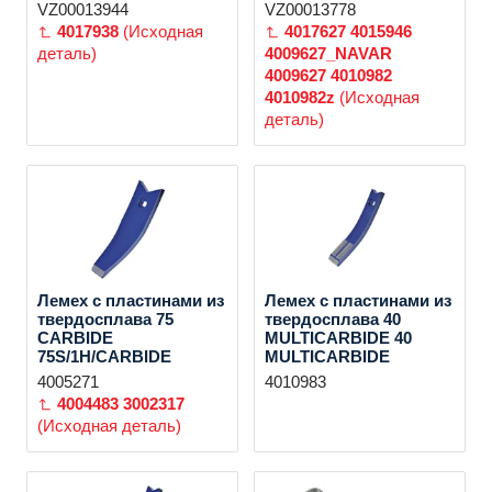
VZ00013944
VZ00013778
4017938
(Исходная
4017627
4015946
деталь)
4009627_NAVAR
4009627
4010982
4010982z
(Исходная
деталь)
Лемех с пластинами из
Лемех с пластинами из
твердосплава 75
твердосплава 40
CARBIDE
MULTICARBIDE 40
75S/1H/CARBIDE
MULTICARBIDE
4005271
4010983
4004483
3002317
(Исходная деталь)