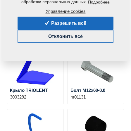
обработки персональных данных.
Подробнее
Управление cookies
Разрешить всё
Крыло 100/10 L
Диск D51F/TL6/SF
3013017
3007653
Отклонить всё
9002598
(Исходная
деталь)
Крыло TRIOLENT
Болт M12x60-8.8
3003292
m01131