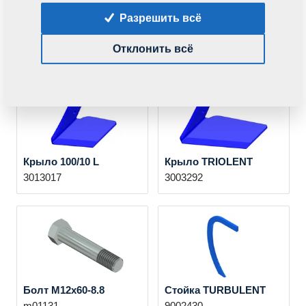
Лемех верхний с
Крыло 100/10 P
Разрешить всё
дефлектором Л
3013016
L+DEFLEKTOR
Отклонить всё
4005378
Крыло 100/10 L
Крыло TRIOLENT
3013017
3003292
Болт M12x60-8.8
Стойка TURBULENT