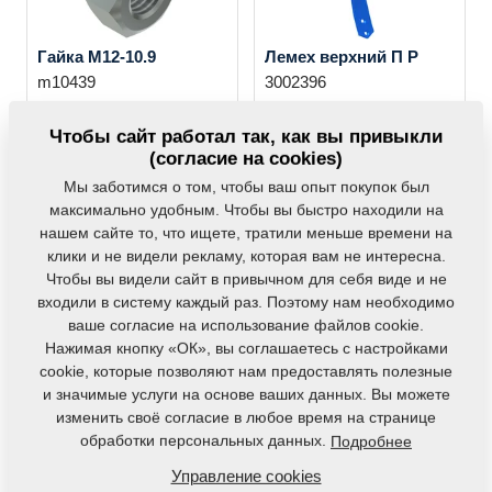
Гайка M12-10.9
Лемех верхний П P
m10439
3002396
Чтобы сайт работал так, как вы привыкли
(согласие на cookies)
Мы заботимся о том, чтобы ваш опыт покупок был
максимально удобным. Чтобы вы быстро находили на
нашем сайте то, что ищете, тратили меньше времени на
клики и не видели рекламу, которая вам не интересна.
Лемех верхний Л L
Лемех верхний с
Чтобы вы видели сайт в привычном для себя виде и не
дефлектором П
3002395
входили в систему каждый раз. Поэтому нам необходимо
P+DEFLEKTOR
ваше согласие на использование файлов cookie.
4005379
Нажимая кнопку «ОК», вы соглашаетесь с настройками
cookie, которые позволяют нам предоставлять полезные
и значимые услуги на основе ваших данных. Вы можете
изменить своё согласие в любое время на странице
обработки персональных данных.
Подробнее
Управление cookies