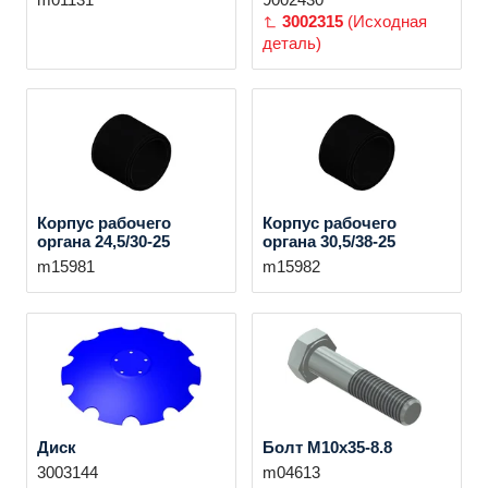
m01131
9002430
3002315
(Исходная
деталь)
Корпус рабочего
Корпус рабочего
органа 24,5/30-25
органа 30,5/38-25
m15981
m15982
Диск
Болт M10x35-8.8
3003144
m04613