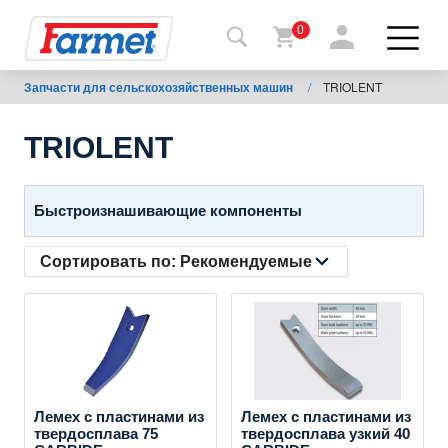
0
Запчасти для сельскохозяйственных машин
/
TRIOLENT
Назад
на
сайт
TRIOLENT
Фармет-
шоп
Быстроизнашивающие компоненты
Мои
Сортировать по:
Рекомендуемые
машины
К
скачиванию
Лемех с пластинами из
Лемех с пластинами из
твердосплава 75
твердосплава узкий 40
Контакты