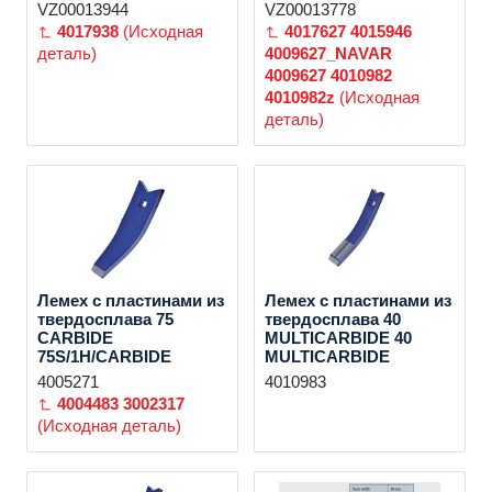
VZ00013944
VZ00013778
4017938
(Исходная
4017627
4015946
деталь)
4009627_NAVAR
4009627
4010982
4010982z
(Исходная
деталь)
Лемех с пластинами из
Лемех с пластинами из
твердосплава 75
твердосплава 40
CARBIDE
MULTICARBIDE 40
75S/1H/CARBIDE
MULTICARBIDE
4005271
4010983
4004483
3002317
(Исходная деталь)