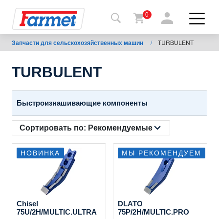
0
Запчасти для сельскохозяйственных машин
/
TURBULENT
Назад
на
сайт
TURBULENT
Фармет-
шоп
Быстроизнашивающие компоненты
Мои
Сортировать по:
Рекомендуемые
машины
НОВИНКА
МЫ РЕКОМЕНДУЕМ
К
скачиванию
Chisel
DLATO
75U/2H/MULTIC.ULTRA
75P/2H/MULTIC.PRO
Контакты