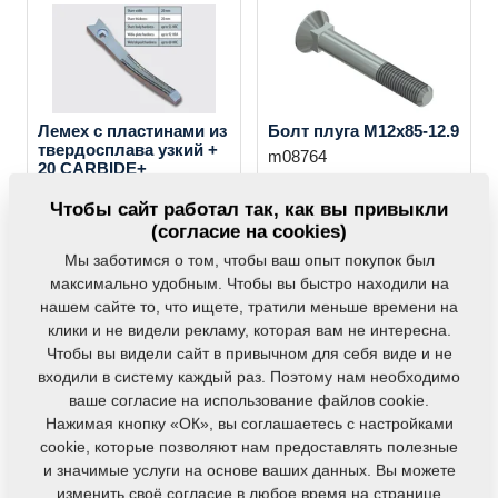
Лемех с пластинами из
Болт плуга M12x85-12.9
твердосплава узкий +
m08764
20 CARBIDE+
4010048
Чтобы сайт работал так, как вы привыкли
(согласие на cookies)
Мы заботимся о том, чтобы ваш опыт покупок был
максимально удобным. Чтобы вы быстро находили на
нашем сайте то, что ищете, тратили меньше времени на
клики и не видели рекламу, которая вам не интересна.
Чтобы вы видели сайт в привычном для себя виде и не
входили в систему каждый раз. Поэтому нам необходимо
Гайка M12-10.9
Лемех верхний П P
ваше согласие на использование файлов cookie.
m10439
3002396
Нажимая кнопку «ОК», вы соглашаетесь с настройками
cookie, которые позволяют нам предоставлять полезные
и значимые услуги на основе ваших данных. Вы можете
изменить своё согласие в любое время на странице