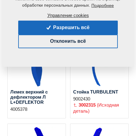
обработки персональных данных.
Подробнее
Управление cookies
Лемех верхний Л L
Лемех верхний с
Разрешить всё
дефлектором П
3002395
P+DEFLEKTOR
Отклонить всё
4005379
Лемех верхний с
Стойка TURBULENT
дефлектором Л
9002430
L+DEFLEKTOR
3002315
(Исходная
4005378
деталь)