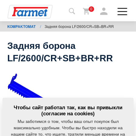
0
KOMPAKTOMAT
/
Задняя борона LF/2600/CR+SB+BR+RR
Назад
на
сайт
Задняя борона
Фармет-
LF/2600/CR+SB+BR+RR
шоп
Мои
машины
К
Чтобы сайт работал так, как вы привыкли
скачиванию
(согласие на cookies)
Мы заботимся о том, чтобы ваш опыт покупок был
максимально удобным. Чтобы вы быстро находили на
Контакты
нашем сайте то, что ищете, тратили меньше времени на