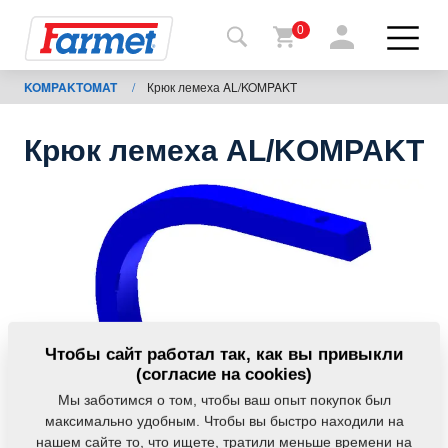
0
KOMPAKTOMAT
/
Крюк лемеха AL/KOMPAKT
Назад
на
сайт
Крюк лемеха AL/KOMPAKT
Фармет-
шоп
Мои
машины
К
Чтобы сайт работал так, как вы привыкли
скачиванию
(согласие на cookies)
Мы заботимся о том, чтобы ваш опыт покупок был
максимально удобным. Чтобы вы быстро находили на
Контакты
нашем сайте то, что ищете, тратили меньше времени на