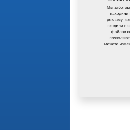
Мы заботим
находили 
рекламу, ко
входили в 
файлов co
позволяют
можете измен