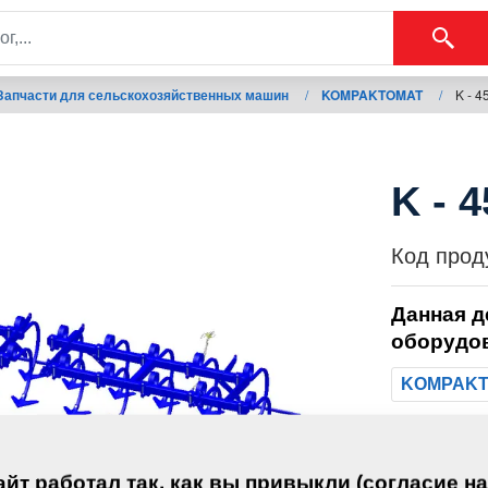
Запчасти для сельскохозяйственных машин
/
KOMPAKTOMAT
/
K - 4
K - 
Код прод
Данная д
оборудо
KOMPAK
Вес:
йт работал так, как вы привыкли (согласие на