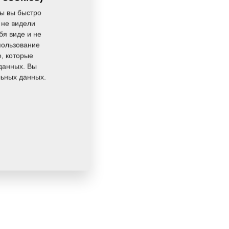
ы вы быстро
 не видели
бя виде и не
пользование
e, которые
данных. Вы
льных данных.