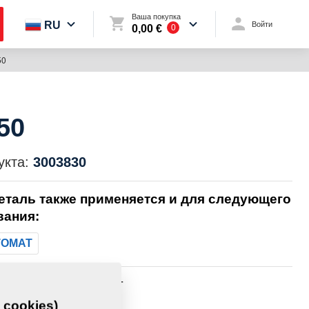
Ваша покупка
RU
Войти
0,00 €
0
50
450
укта:
3003830
еталь также применяется и для следующего
вания:
TOMAT
408,6340 Кг
 cookies)