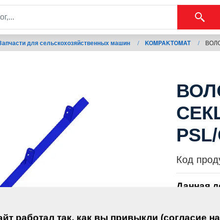
Запчасти для сельскохозяйственных машин
/
KOMPAKTOMAT
/
ВОЛО
ВОЛ
СЕК
PSL/
Код прод
Данная д
оборудо
йт работал так, как вы привыкли (согласие на
KOMPAK