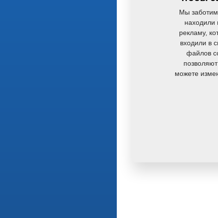
Мы заботим
находили 
рекламу, ко
входили в 
файлов co
позволяют
можете измен