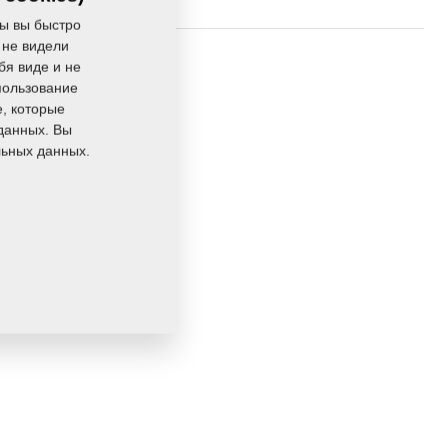
ы вы быстро
 не видели
16,5840 Кг
бя виде и не
пользование
e, которые
данных. Вы
льных данных.