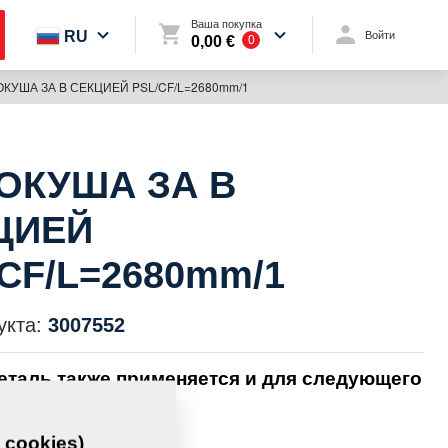
Ваша покупка
RU
Войти
0,00 €
0
КУША ЗА B СЕКЦИЕЙ PSL/CF/L=2680mm/1
ОКУША ЗА B
ЦИЕЙ
CF/L=2680mm/1
укта:
3007552
еталь также применяется и для следующего
вания:
 cookies)
TOMAT