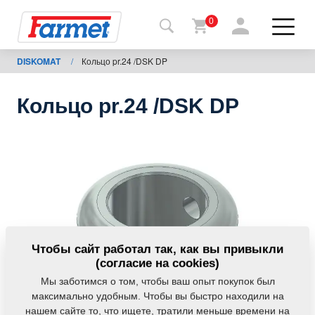
0
DISKOMAT
/
Кольцо pr.24 /DSK DP
Назад
на
сайт
Кольцо pr.24 /DSK DP
Фармет-
шоп
Мои
машины
К
Чтобы сайт работал так, как вы привыкли
скачиванию
(согласие на cookies)
Мы заботимся о том, чтобы ваш опыт покупок был
максимально удобным. Чтобы вы быстро находили на
Контакты
нашем сайте то, что ищете, тратили меньше времени на