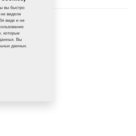
ы вы быстро
 не видели
3,0190 Кг
бя виде и не
пользование
e, которые
данных. Вы
льных данных.