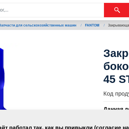
Запчасти для сельскохозяйственных машин
/
FANTOM
/
Закрывающая
Зак
боко
45 S
Код прод
Данная д
оборудо
йт работал так, как вы привыкли (согласие на
FANTOM