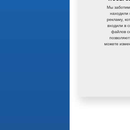
Мы заботим
находили 
рекламу, ко
входили в 
файлов co
позволяют
можете измен