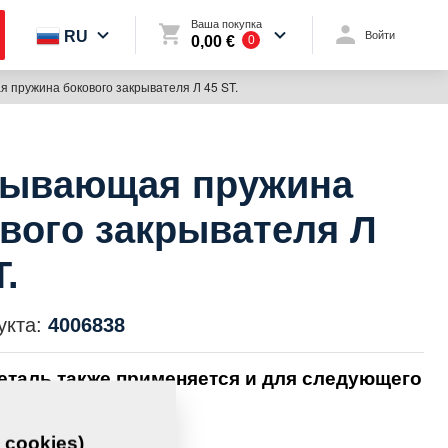
Ваша покупка
RU
Войти
0,00 €
0
 пружина бокового закрывателя Л 45 ST.
рывающая пружина
вого закрывателя Л
T.
укта:
4006838
еталь также применяется и для следующего
вания:
 cookies)